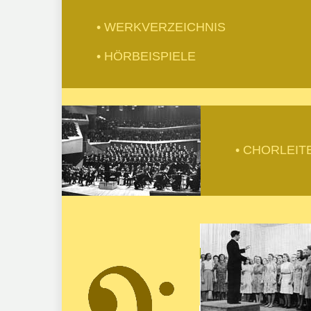
• WERKVERZEICHNIS
• HÖRBEISPIELE
• CHORLEI